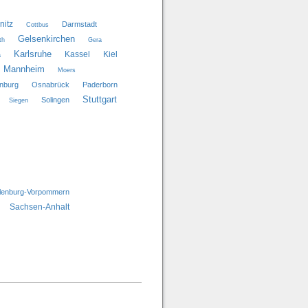
itz
Darmstadt
Cottbus
Gelsenkirchen
th
Gera
Karlsruhe
Kassel
Kiel
a
Mannheim
Moers
nburg
Osnabrück
Paderborn
Stuttgart
Solingen
Siegen
lenburg-Vorpommern
Sachsen-Anhalt