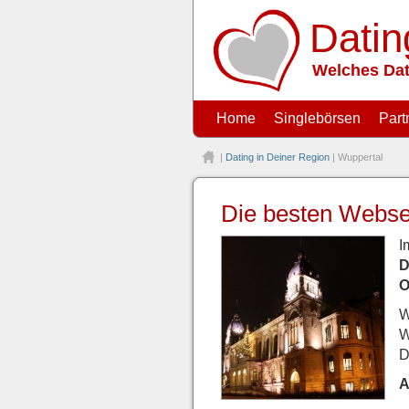
Datin
Welches Dat
Home
Singlebörsen
Part
|
Dating in Deiner Region
| Wuppertal
Die besten Websei
I
D
O
W
W
D
A