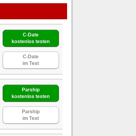
C-Date
kostenlos testen
C-Date
im Test
Parship
kostenlos testen
Parship
im Test