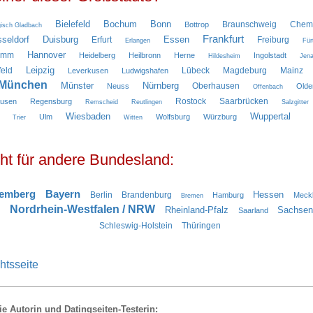
Bielefeld
Bochum
Bonn
Braunschweig
Chemn
Bottrop
isch Gladbach
Frankfurt
seldorf
Duisburg
Essen
Erfurt
Freiburg
Erlangen
Für
Hannover
amm
Heidelberg
Heilbronn
Herne
Ingolstadt
Hildesheim
Jen
Leipzig
feld
Lübeck
Magdeburg
Mainz
Leverkusen
Ludwigshafen
München
Münster
Nürnberg
Oberhausen
Neuss
Olde
Offenbach
Rostock
Saarbrücken
ausen
Regensburg
Remscheid
Reutlingen
Salzgitter
Wiesbaden
Wuppertal
Ulm
Wolfsburg
Würzburg
Trier
Witten
ht für andere Bundesland:
temberg
Bayern
Hessen
Berlin
Brandenburg
Hamburg
Meck
Bremen
Nordrhein-Westfalen / NRW
Rheinland-Pfalz
Sachsen
Saarland
Schleswig-Holstein
Thüringen
htsseite
ie Autorin und Datingseiten-Testerin: