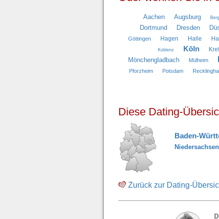
Aachen
Augsburg
Berg
Dortmund
Dresden
Düs
Hagen
Halle
H
Göttingen
Köln
Kre
Koblenz
Mönchengladbach
Mülheim
Pforzheim
Potsdam
Recklingh
Diese Dating-Übersic
Baden-Würt
Niedersachsen
Zurück zur Dating-Übersic
D