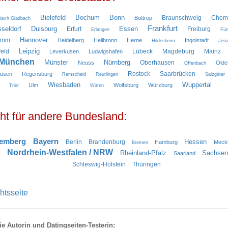
Bielefeld
Bochum
Bonn
Braunschweig
Chemn
Bottrop
isch Gladbach
Frankfurt
seldorf
Duisburg
Essen
Erfurt
Freiburg
Erlangen
Für
Hannover
amm
Heidelberg
Heilbronn
Herne
Ingolstadt
Hildesheim
Jen
Leipzig
feld
Lübeck
Magdeburg
Mainz
Leverkusen
Ludwigshafen
München
Münster
Nürnberg
Oberhausen
Neuss
Olde
Offenbach
Rostock
Saarbrücken
ausen
Regensburg
Remscheid
Reutlingen
Salzgitter
Wiesbaden
Wuppertal
Ulm
Wolfsburg
Würzburg
Trier
Witten
ht für andere Bundesland:
temberg
Bayern
Hessen
Berlin
Brandenburg
Hamburg
Meck
Bremen
Nordrhein-Westfalen / NRW
Rheinland-Pfalz
Sachsen
Saarland
Schleswig-Holstein
Thüringen
htsseite
ie Autorin und Datingseiten-Testerin: