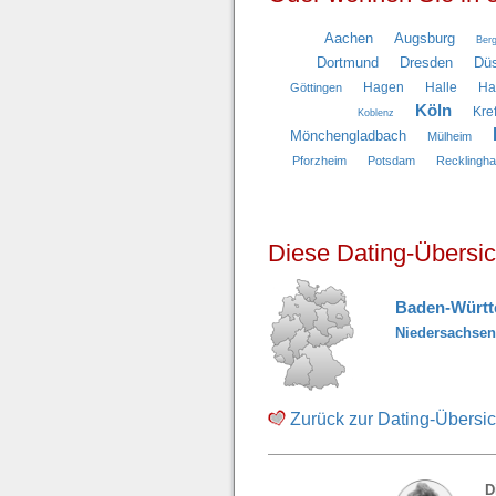
Aachen
Augsburg
Berg
Dortmund
Dresden
Düs
Hagen
Halle
H
Göttingen
Köln
Kre
Koblenz
Mönchengladbach
Mülheim
Pforzheim
Potsdam
Recklingh
Diese Dating-Übersic
Baden-Würt
Niedersachsen
Zurück zur Dating-Übersic
D