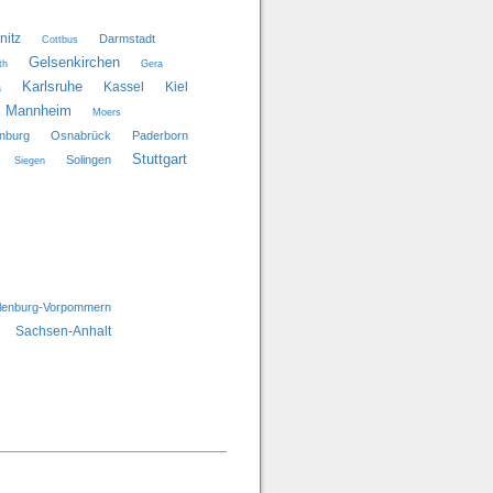
itz
Darmstadt
Cottbus
Gelsenkirchen
th
Gera
Karlsruhe
Kassel
Kiel
a
Mannheim
Moers
nburg
Osnabrück
Paderborn
Stuttgart
Solingen
Siegen
lenburg-Vorpommern
Sachsen-Anhalt