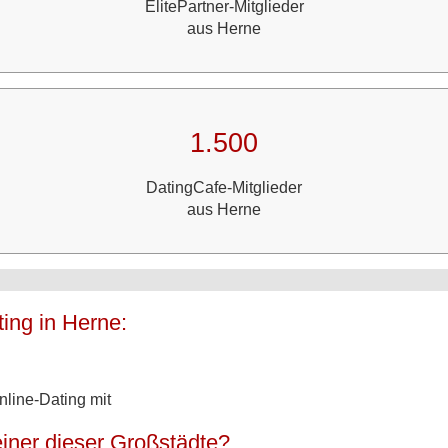
ElitePartner-Mitglieder
aus Herne
1.500
DatingCafe-Mitglieder
aus Herne
ing in Herne:
line-Dating mit
iner dieser Großstädte?