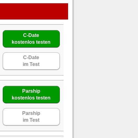
C-Date
kostenlos testen
C-Date
im Test
Parship
kostenlos testen
Parship
im Test