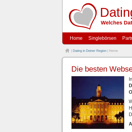
Datin
Welches Dat
Home
Singlebörsen
Part
|
Dating in Deiner Region
| Herne
Die besten Websei
I
D
O
W
H
D
A